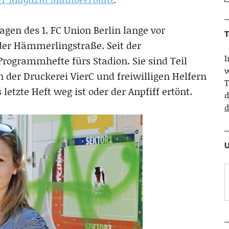
agen des 1. FC Union Berlin lange vor
T
er Hämmerlingstraße. Seit der
Programmhefte fürs Stadion. Sie sind Teil
w
 der Druckerei VierC und freiwilligen Helfern
T
letzte Heft weg ist oder der Anpfiff ertönt.
d
d
U