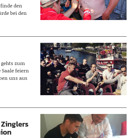
 finde den
rde bei den
f gehts zum
 Saale feiern
aben uns aus
 Zinglers
nion