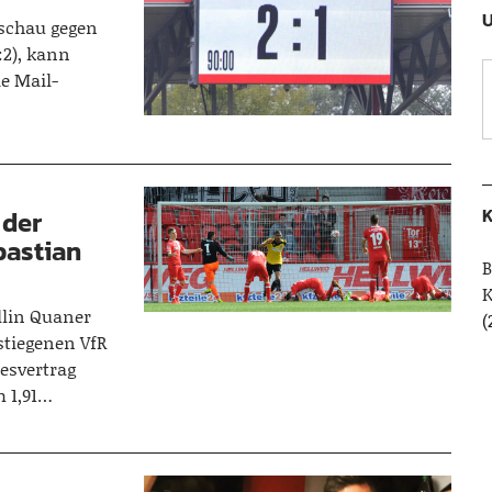
U
rschau gegen
3:2), kann
e Mail-
…
K
 der
bastian
B
llin Quaner
(
stiegenen VfR
esvertrag
m 1,91…