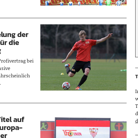
lung der
ür die
g
rofivertrag bei
nsive
ahrscheinlich
T
…
w
T
d
itel auf
d
Europa-
er