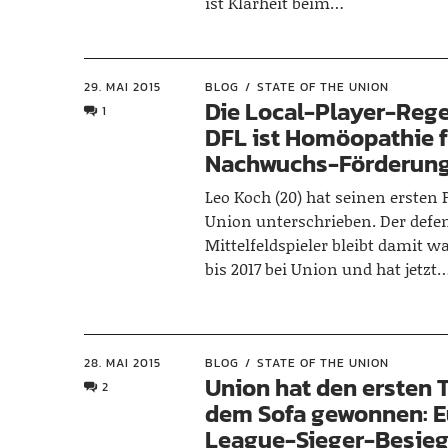
ist Klarheit beim…
29. MAI 2015
BLOG
STATE OF THE UNION
Die Local-Player-Rege
1
DFL ist Homöopathie f
Nachwuchs-Förderun
Leo Koch (20) hat seinen ersten P
Union unterschrieben. Der defe
Mittelfeldspieler bleibt damit w
bis 2017 bei Union und hat jetzt
28. MAI 2015
BLOG
STATE OF THE UNION
Union hat den ersten T
2
dem Sofa gewonnen: 
League-Sieger-Besieg