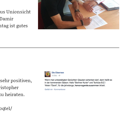
aus Unionsicht
, Damir
ntag ist gutes
sehr positiven,
istopher
u heiraten.
Xoqte1/