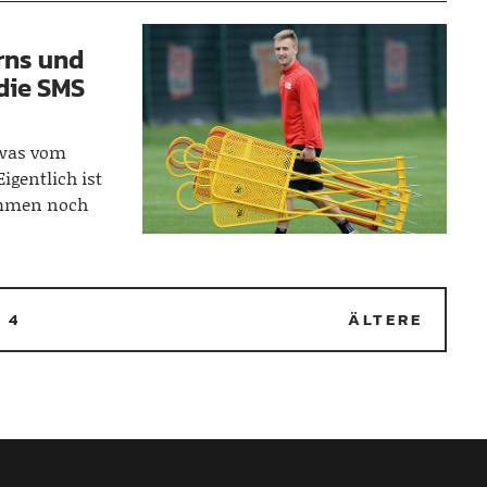
rns und
 die SMS
twas vom
Eigentlich ist
kommen noch
…
4
ÄLTERE