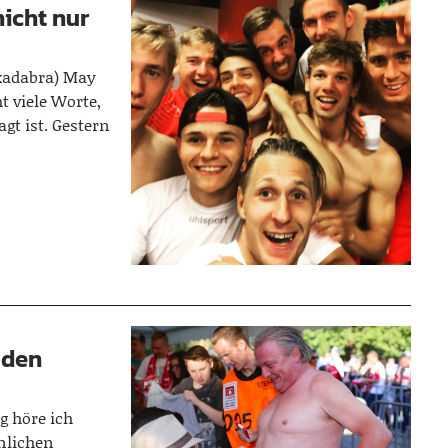
nicht nur
ikadabra) May
t viele Worte,
gt ist. Gestern
 den
g höre ich
nlichen