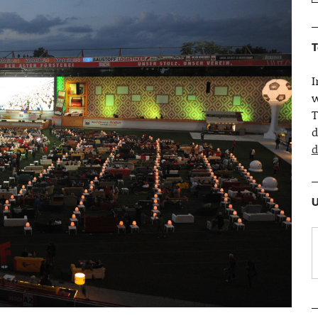
T
w
T
d
d
U