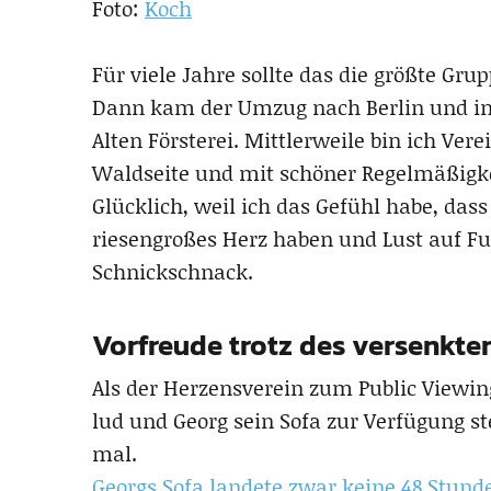
Foto:
Koch
Für viele Jahre sollte das die größte Gru
Dann kam der Umzug nach Berlin und in de
Alten Försterei. Mittlerweile bin ich Ve
Waldseite und mit schöner Regelmäßigkei
Glücklich, weil ich das Gefühl habe, dass
riesengroßes Herz haben und Lust auf F
Schnickschnack.
Vorfreude trotz des versenkte
Als der Herzensverein zum Public Viewi
lud und Georg sein Sofa zur Verfügung st
mal.
Georgs Sofa landete zwar keine 48 Stun