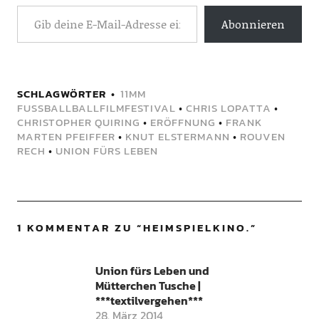
Abonnieren
SCHLAGWÖRTER
11MM
FUSSBALLBALLFILMFESTIVAL
•
CHRIS LOPATTA
•
CHRISTOPHER QUIRING
•
ERÖFFNUNG
•
FRANK
MARTEN PFEIFFER
•
KNUT ELSTERMANN
•
ROUVEN
RECH
•
UNION FÜRS LEBEN
1 KOMMENTAR ZU “
HEIMSPIELKINO.
”
Union fürs Leben und
Mütterchen Tusche |
***textilvergehen***
28. März 2014