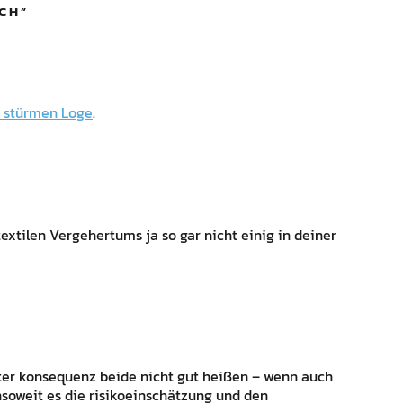
CH
”
s stürmen Loge
.
s textilen Vergehertums ja so gar nicht einig in deiner
tzter konsequenz beide nicht gut heißen – wenn auch
nsoweit es die risikoeinschätzung und den