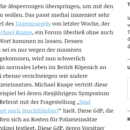
T
 die Absperrungen überspringen, um mit den
 wollen. Das passt medial inszeniert sehr
el des
Tagesspiegels
von letzter Woche, der
w
ichael Knape
, ein Forum überließ ohne auch
T
d
 Wort kommen zu lassen. Dessen
d
s sei es nur wegen der massiven
n gekommen, wird nun schwerlich
in normales Leben im Bezirk Köpenick an
U
i ebenso verschwiegen wie andere
eieinsatzes. Michael Knape vertritt diese
 Beispiel bei deren diesjährigem Symposium
 Referat mit der Fragestellung „
Sind
upt noch durchführbar?
“ hielt. Diese GdP, die
ten sich an Kosten für Polizeieinsätze
K
lizei festlegt. Diese GdP, deren Vorsitzer