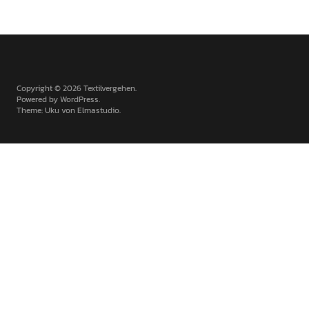
Copyright © 2026 Textilvergehen
Powered by
WordPress
Theme: Uku von
Elmastudio