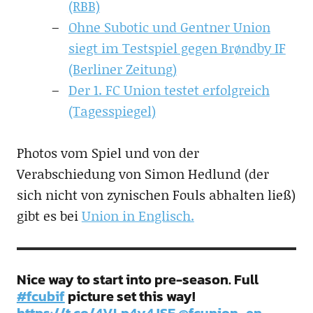
(RBB)
Ohne Subotic und Gentner Union
siegt im Testspiel gegen Brøndby IF
(Berliner Zeitung)
Der 1. FC Union testet erfolgreich
(Tagesspiegel)
Photos vom Spiel und von der
Verabschiedung von Simon Hedlund (der
sich nicht von zynischen Fouls abhalten ließ)
gibt es bei
Union in Englisch.
Nice way to start into pre-season. Full
#fcubif
picture set this way!
https://t.co/4VLp4y4JSE
@fcunion_en