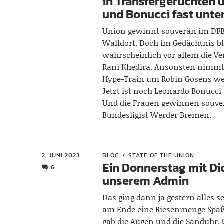
in Transfergerüchten
und Bonucci fast unte
Union gewinnt souverän im DFB
Walldorf. Doch im Gedächtnis bl
wahrscheinlich vor allem die Ve
Rani Khedira. Ansonsten nimmt 
Hype-Train um Robin Gosens wei
Jetzt ist noch Leonardo Bonucci 
Und die Frauen gewinnen souve
Bundesligist Werder Bremen.
2. JUNI 2023
BLOG
STATE OF THE UNION
Ein Donnerstag mit D
6
unserem Admin
Das ging dann ja gestern alles s
am Ende eine Riesenmenge Spaß
gab die Augen und die Sanduhr