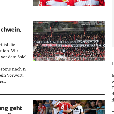
schwein,
t ist die
Union. Wir
 vor dem Spiel
h
T
stens nach 15
ein Vorwort,
ner.
w
T
d
d
ung geht