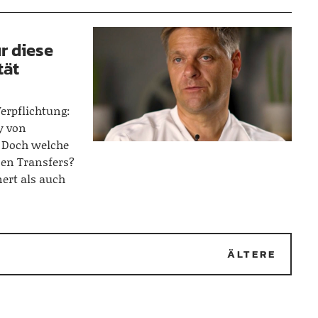
ür diese
tät
Verpflichtung:
y von
 Doch welche
nen Transfers?
ert als auch
2
ÄLTERE