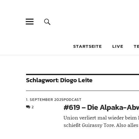
STARTSEITE
LIVE
T
Schlagwort:
Diogo Leite
1. SEPTEMBER 2025
PODCAST
#619 – Die Alpaka-Ab
2
Union verliert mal wieder beim 
schießt Guirassy Tore. Also all