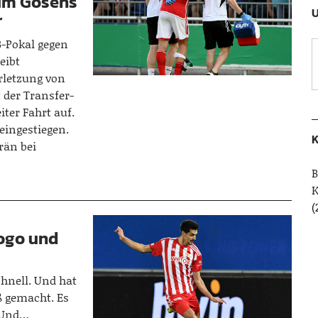
 um Gosens
U
r
-Pokal gegen
eibt
rletzung von
der Transfer-
ter Fahrt auf.
eingestiegen.
K
rän bei
B
(
iogo und
chnell. Und hat
 gemacht. Es
. Und…