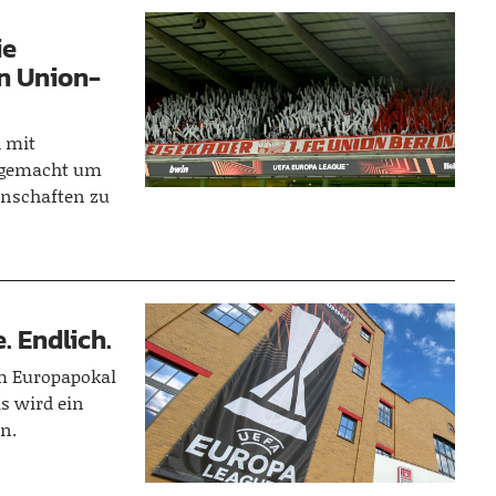
ie
n Union-
h mit
ufgemacht um
nnschaften zu
. Endlich.
im Europapokal
s wird ein
n.