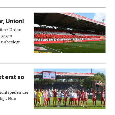
r, Union!
eiter? Union
h gegen
unbesiegt.
t erst so
ichtspielen der
digt. Nun