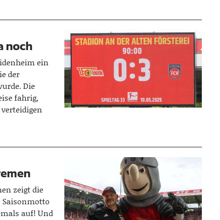
a noch
idenheim ein
ie der
urde. Die
ise fahrig,
verteidigen
Bremen
en zeigt die
s Saisonmotto
iemals auf! Und