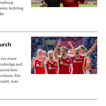
Freiburg
eren Aufstieg
die
durch
vor einer
ndesliga auf.
nisreichen
 Bochum. Ein
ssiert, was