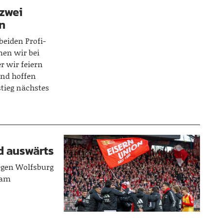
 zwei
en
 beiden Profi-
en wir bei
r wir feiern
und hoffen
stieg nächstes
d auswärts
egen Wolfsburg
Team