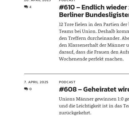
20. APRIL 2025
PODCAST
#610 – Endlich wieder
4
Berliner Bundesligist
12 Tore fielen in den Partien der
Teams bei Union. Deshalb komm
den Treffern durcheinander. Abe
den Klassenerhalt der Männer 
darauf, dass die Frauen den Auf
Wochenende perfekt machen.
7. APRIL 2025
PODCAST
#608 – Geheiratet wir
0
Unions Männer gewinnen 1:0 g
und die Leichtigkeit ist in das 
zurückgekehrt.