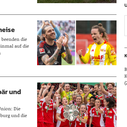
U
neise
r beenden die
inmal auf die
n
K
B
(
bär und
Union: Die
burg und die