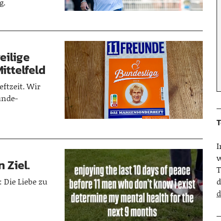
g.
eilige
ttelfeld
eftzeit. Wir
unde-
T
w
 Ziel.
T
: Die Liebe zu
d
d