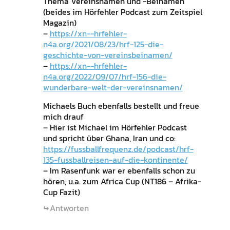
Thema Vereinsnamen und -Beinamen
(beides im Hörfehler Podcast zum Zeitspiel
Magazin)
–
https://xn--hrfehler-
n4a.org/2021/08/23/hrf-125-die-
geschichte-von-vereinsbeinamen/
–
https://xn--hrfehler-
n4a.org/2022/09/07/hrf-156-die-
wunderbare-welt-der-vereinsnamen/
Michaels Buch ebenfalls bestellt und freue
mich drauf
– Hier ist Michael im Hörfehler Podcast
und spricht über Ghana, Iran und co:
https://fussballfrequenz.de/podcast/hrf-
135-fussballreisen-auf-die-kontinente/
– Im Rasenfunk war er ebenfalls schon zu
hören, u.a. zum Africa Cup (NT186 – Afrika-
Cup Fazit)
Antworten