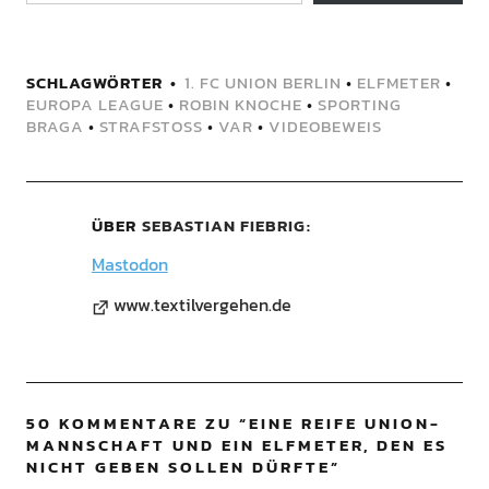
SCHLAGWÖRTER
1. FC UNION BERLIN
•
ELFMETER
•
EUROPA LEAGUE
•
ROBIN KNOCHE
•
SPORTING
BRAGA
•
STRAFSTOSS
•
VAR
•
VIDEOBEWEIS
ÜBER
SEBASTIAN FIEBRIG
Mastodon
www.textilvergehen.de
50 KOMMENTARE ZU “
EINE REIFE UNION-
MANNSCHAFT UND EIN ELFMETER, DEN ES
NICHT GEBEN SOLLEN DÜRFTE
”