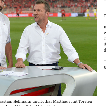
T
w
T
d
d
U
bastian Hellmann und Lothar Matthäus mit Torsten