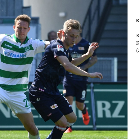
K
B
(