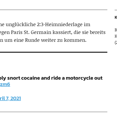
K
ne unglückliche 2:3-Heimniederlage im
B
en Paris St. Germain kassiert, die sie bereits
 um eine Runde weiter zu kommen.
(
y snort cocaine and ride a motorcycle out
gzm6
il 7, 2021