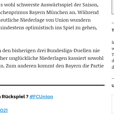
s wohl schwerste Auswärtsspiel der Saison,
anchenprimus Bayern München an. Während
deutliche Niederlage von Union wundern
indestens optimistisch ins Spiel zu gehen,
T
w
 den bisherigen drei Bundesliga-Duellen nie
T
her unglückliche Niederlagen kassiert sowohl
d
en. Zum anderen kommt den Bayern die Partie
d
U
m Rückspiel ?
#FCUnion
2021