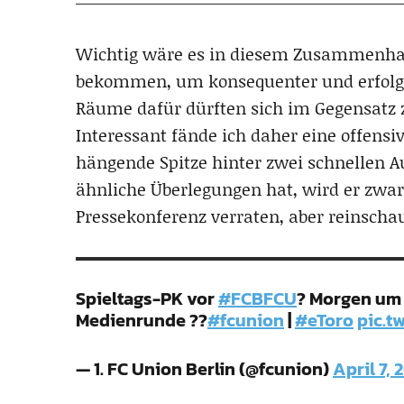
Wichtig wäre es in diesem Zusammenhan
bekommen, um konsequenter und erfolg
Räume dafür dürften sich im Gegensatz 
Interessant fände ich daher eine offensiv
hängende Spitze hinter zwei schnellen Au
ähnliche Überlegungen hat, wird er zwar 
Pressekonferenz verraten, aber reinsch
Spieltags-PK vor
#FCBFCU
? Morgen um 1
Medienrunde ??
#fcunion
|
#eToro
pic.t
— 1. FC Union Berlin (@fcunion)
April 7, 