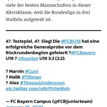
viele der besten Mannschaften in dieser
Altersklasse, weil die Bundesliga in drei
Staffeln aufgeteilt ist.
4?. Testspiel, 4?. Sieg! Die
#FCBU19
hat eine
erfolgreiche Generalprobe vor dem
Rückrundenbeginn gefeiert! ?
#FCBayern
U19 ?
@fcunion
U19 3:2 (2:2):
? Marvin
#Cuni
? Malik
#Tillman
? Alex
#TimossiAndersson
pic.twitter.com/uNrPUGeWoh
— FC Bayern Campus (@FCBjuniorteam)
January 26, 2020