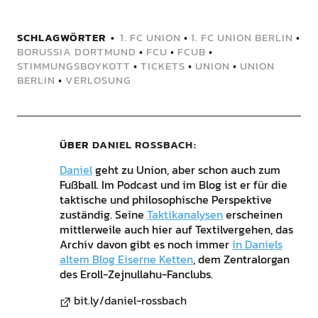
SCHLAGWÖRTER
1. FC UNION
•
1. FC UNION BERLIN
•
BORUSSIA DORTMUND
•
FCU
•
FCUB
•
STIMMUNGSBOYKOTT
•
TICKETS
•
UNION
•
UNION
BERLIN
•
VERLOSUNG
ÜBER
DANIEL ROSSBACH
Daniel
geht zu Union, aber schon auch zum
Fußball. Im Podcast und im Blog ist er für die
taktische und philosophische Perspektive
zuständig. Seine
Taktikanalysen
erscheinen
mittlerweile auch hier auf Textilvergehen, das
Archiv davon gibt es noch immer
in Daniels
altem Blog Eiserne Ketten
, dem Zentralorgan
des Eroll-Zejnullahu-Fanclubs.
bit.ly/daniel-rossbach