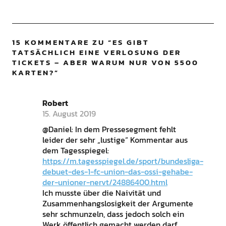
15 KOMMENTARE ZU “
ES GIBT
TATSÄCHLICH EINE VERLOSUNG DER
TICKETS – ABER WARUM NUR VON 5500
KARTEN?
”
Robert
15. August 2019
@Daniel: In dem Pressesegment fehlt
leider der sehr „lustige“ Kommentar aus
dem Tagesspiegel:
https://m.tagesspiegel.de/sport/bundesliga-
debuet-des-1-fc-union-das-ossi-gehabe-
der-unioner-nervt/24886400.html
Ich musste über die Naivität und
Zusammenhangslosigkeit der Argumente
sehr schmunzeln, dass jedoch solch ein
Werk öffentlich gemacht werden darf