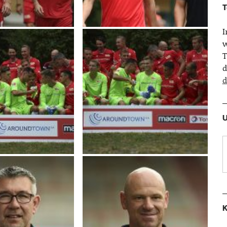
T
w
T
d
d
U
K