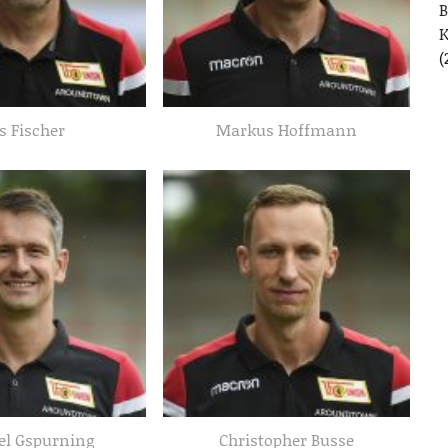
B
(
s Fischer
Markus Hoffmann
el Gspurning
Christopher Busse