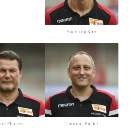
Suchung Kim
ank Placzek
Thomas Riedel