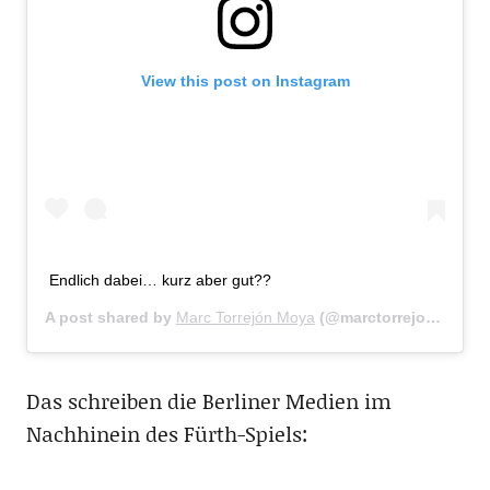
View this post on Instagram
Endlich dabei… kurz aber gut??
A post shared by
Marc Torrejón Moya
(@marctorrejon) on
Ap
Das schreiben die Berliner Medien im
Nachhinein des Fürth-Spiels: