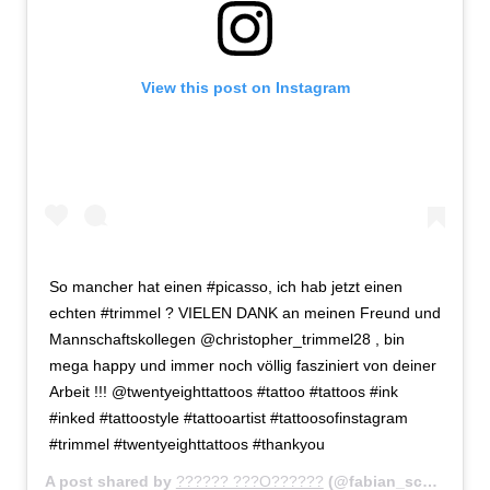
View this post on Instagram
So mancher hat einen #picasso, ich hab jetzt einen
echten #trimmel ? VIELEN DANK an meinen Freund und
Mannschaftskollegen @christopher_trimmel28 , bin
mega happy und immer noch völlig fasziniert von deiner
Arbeit !!! @twentyeighttattoos #tattoo #tattoos #ink
#inked #tattoostyle #tattooartist #tattoosofinstagram
#trimmel #twentyeighttattoos #thankyou
A post shared by
?????? ???O??????
(@fabian_schoenheim34) on