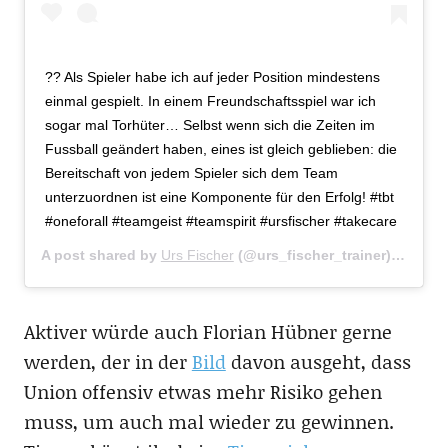
?? Als Spieler habe ich auf jeder Position mindestens
einmal gespielt. In einem Freundschaftsspiel war ich
sogar mal Torhüter… Selbst wenn sich die Zeiten im
Fussball geändert haben, eines ist gleich geblieben: die
Bereitschaft von jedem Spieler sich dem Team
unterzuordnen ist eine Komponente für den Erfolg! #tbt
#oneforall #teamgeist #teamspirit #ursfischer #takecare
A post shared by
Urs Fischer
(@urs_fischer_trainer) on
Nov 
Aktiver würde auch Florian Hübner gerne
werden, der in der
Bild
davon ausgeht, dass
Union offensiv etwas mehr Risiko gehen
muss, um auch mal wieder zu gewinnen.