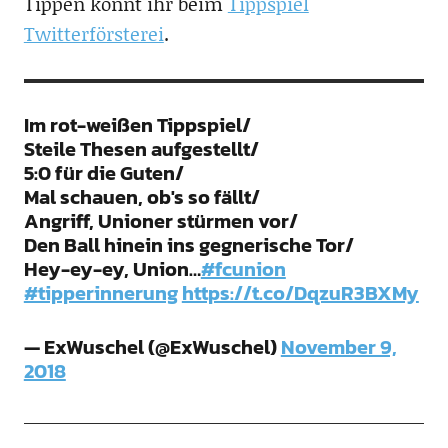
Tippen könnt ihr beim
Tippspiel
Twitterförsterei
.
Im rot-weißen Tippspiel/
Steile Thesen aufgestellt/
5:0 für die Guten/
Mal schauen, ob's so fällt/
Angriff, Unioner stürmen vor/
Den Ball hinein ins gegnerische Tor/
Hey-ey-ey, Union…
#fcunion
#tipperinnerung
https://t.co/DqzuR3BXMy
— ExWuschel (@ExWuschel)
November 9,
2018