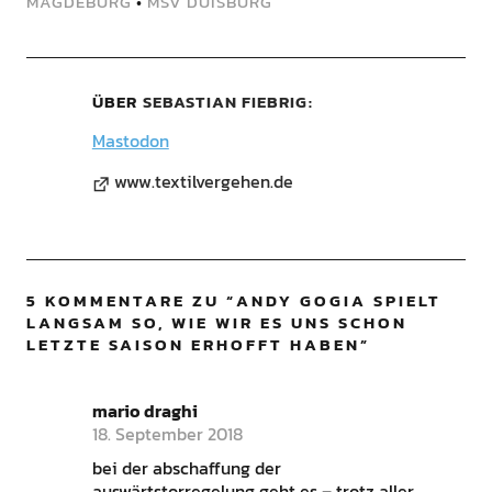
MAGDEBURG
•
MSV DUISBURG
ÜBER
SEBASTIAN FIEBRIG
Mastodon
www.textilvergehen.de
5 KOMMENTARE ZU “
ANDY GOGIA SPIELT
LANGSAM SO, WIE WIR ES UNS SCHON
LETZTE SAISON ERHOFFT HABEN
”
mario draghi
18. September 2018
bei der abschaffung der
auswärtstorregelung geht es – trotz aller