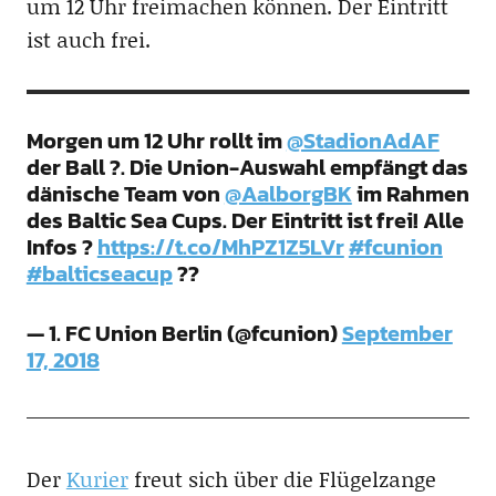
um 12 Uhr freimachen können. Der Eintritt
ist auch frei.
Morgen um 12 Uhr rollt im
@StadionAdAF
der Ball ?. Die Union-Auswahl empfängt das
dänische Team von
@AalborgBK
im Rahmen
des Baltic Sea Cups. Der Eintritt ist frei! Alle
Infos ?
https://t.co/MhPZ1Z5LVr
#fcunion
#balticseacup
??
— 1. FC Union Berlin (@fcunion)
September
17, 2018
Der
Kurier
freut sich über die Flügelzange