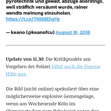
pyrotechnik und gewalt. abzüge allerdings,
weil sträflich versäumt wurde, rainer
wendts meinung einzuholen.
https://t.co/TNtt8EhgYg
— keano (@keanofcu)
August 16, 2018
Update von 11.30:
Die Kritikpunkte am
Vorgehen der Polizei
führt auch die Eiserne
Hilfe aus.
Die Bild (nicht online) spekuliert über eine
möglicherweise explosive Gemengelage,
wenn am Wochenende Köln im
Olympiastadion zum Pokalspiel gegen den