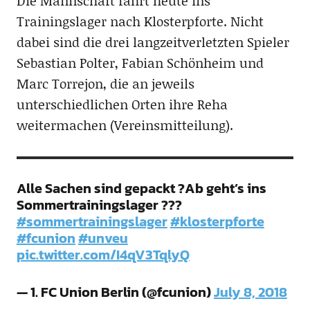
Die Mannschaft fährt heute ins
Trainingslager nach Klosterpforte. Nicht
dabei sind die drei langzeitverletzten Spieler
Sebastian Polter, Fabian Schönheim und
Marc Torrejon, die an jeweils
unterschiedlichen Orten ihre Reha
weitermachen (Vereinsmitteilung).
Alle Sachen sind gepackt ?Ab geht’s ins
Sommertrainingslager ???
#sommertrainingslager
#klosterpforte
#fcunion
#unveu
pic.twitter.com/I4qV3TqlyQ
— 1. FC Union Berlin (@fcunion)
July 8, 2018