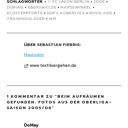
SCHLAGWÖRTER
1. FC UNION BERLIN
•
2006
•
DOPING
•
EBERSWALDE
•
HARSEWINKEL
•
KLOSTERPFORTE
•
NOFV
•
OBERLIGA
•
RUSSLAND
•
TRAININGSLAGER
•
WM
ÜBER
SEBASTIAN FIEBRIG
Mastodon
www.textilvergehen.de
1 KOMMENTAR ZU “
BEIM AUFRÄUMEN
GEFUNDEN: FOTOS AUS DER OBERLIGA-
SAISON 2005/06
”
DoMay