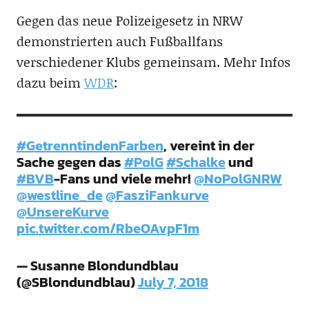
Gegen das neue Polizeigesetz in NRW
demonstrierten auch Fußballfans
verschiedener Klubs gemeinsam. Mehr Infos
dazu beim
WDR
:
#GetrenntindenFarben
, vereint in der
Sache gegen das
#PolG
#Schalke
und
#BVB
-Fans und viele mehr!
@NoPolGNRW
@westline_de
@FasziFankurve
@UnsereKurve
pic.twitter.com/RbeOAvpF1m
— Susanne Blondundblau
(@SBlondundblau)
July 7, 2018