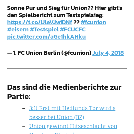
Sonne Pur und Sieg für Union?? Hier gibt's
den Spielbericht zum Testspielsieg:
https://t.co/UleVJwiDNf
??
#fcunion
#eisern
#Testspiel
#FCUCFC
pic.twitter.com/aGe1hkAHku
— 1. FC Union Berlin (@fcunion)
July 4, 2018
Das sind die Medienberichte zur
Partie:
3:1! Erst mit Hedlunds Tor wird‘s
besser bei Union (BZ)
Union gewinnt Hitzeschlacht von