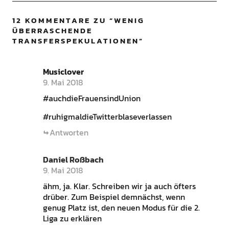
12 KOMMENTARE ZU “
WENIG
ÜBERRASCHENDE
TRANSFERSPEKULATIONEN
”
Musiclover
9. Mai 2018
#auchdieFrauensindUnion
#ruhigmaldieTwitterblaseverlassen
Antworten
Daniel Roßbach
9. Mai 2018
ähm, ja. Klar. Schreiben wir ja auch öfters
drüber. Zum Beispiel demnächst, wenn
genug Platz ist, den neuen Modus für die 2.
Liga zu erklären