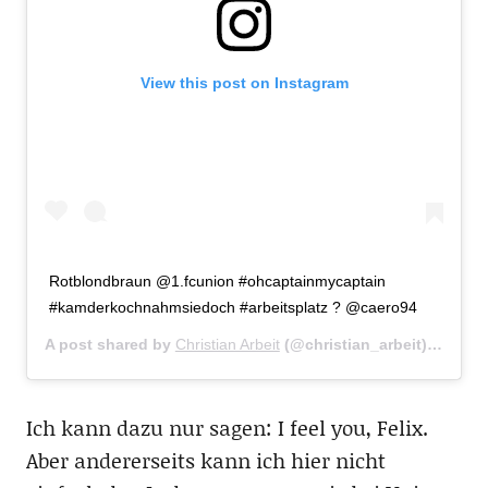
View this post on Instagram
Rotblondbraun @1.fcunion #ohcaptainmycaptain
#kamderkochnahmsiedoch #arbeitsplatz ? @caero94
A post shared by
Christian Arbeit
(@christian_arbeit) on
Apr 
Ich kann dazu nur sagen: I feel you, Felix.
Aber andererseits kann ich hier nicht