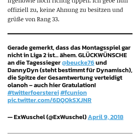
irgendwie noch richtig tippen. Ich gebe nun
offiziell zu, keine Ahnung zu besitzen und
grüße von Rang 33.
Gerade gemerkt, dass das Montagsspiel gar
nicht in Liga 2 ist… ähem. GLÜCKWÜNSCHE
an die Tagessieger
@beucke76
und
DannyDyn (steht bestimmt für Dynamisch),
die Spitze der Gesamtwertung verteidigt
olanoh – auch hier Gratulation!
#twitterfoersterei
#fcunion
pic.twitter.com/6DQOkSXJNR
— ExWuschel (@ExWuschel)
April 9, 2018