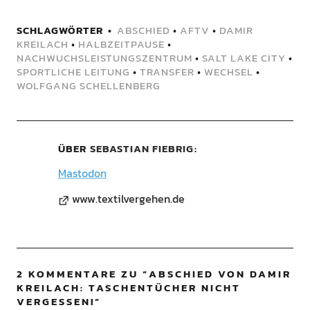
SCHLAGWÖRTER
ABSCHIED
•
AFTV
•
DAMIR
KREILACH
•
HALBZEITPAUSE
•
NACHWUCHSLEISTUNGSZENTRUM
•
SALT LAKE CITY
•
SPORTLICHE LEITUNG
•
TRANSFER
•
WECHSEL
•
WOLFGANG SCHELLENBERG
ÜBER
SEBASTIAN FIEBRIG
Mastodon
www.textilvergehen.de
2 KOMMENTARE ZU “
ABSCHIED VON DAMIR
KREILACH: TASCHENTÜCHER NICHT
VERGESSEN!
”