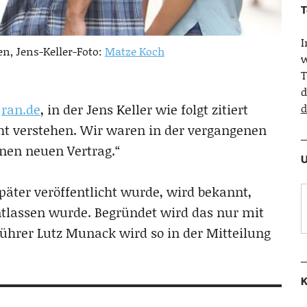
T
en, Jens-Keller-Foto:
Matze Koch
w
T
d
n
ran.de
, in der Jens Keller wie folgt zitiert
d
cht verstehen. Wir waren in der vergangenen
nen neuen Vertrag.“
U
 später veröffentlicht wurde, wird bekannt,
ntlassen wurde. Begründet wird das nur mit
ührer Lutz Munack wird so in der Mitteilung
K