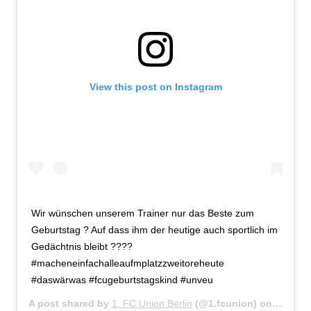
View this post on Instagram
Wir wünschen unserem Trainer nur das Beste zum
Geburtstag ? Auf dass ihm der heutige auch sportlich im
Gedächtnis bleibt ????
#macheneinfachalleaufmplatzzweitoreheute
#daswärwas #fcugeburtstagskind #unveu
A post shared by
1. FC Union Berlin
(@1.fcunion) on
Nov 23,