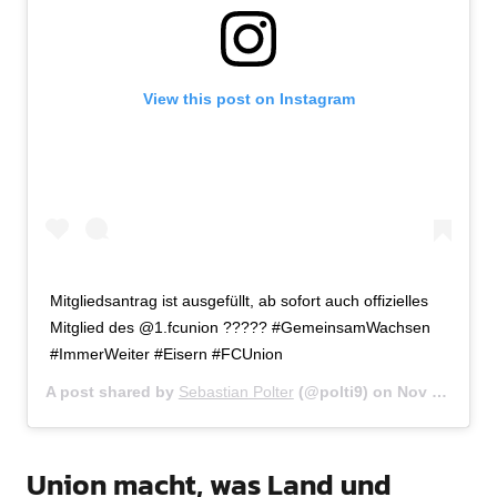
View this post on Instagram
Mitgliedsantrag ist ausgefüllt, ab sofort auch offizielles
Mitglied des @1.fcunion ????? #GemeinsamWachsen
#ImmerWeiter #Eisern #FCUnion
A post shared by
Sebastian Polter
(@polti9) on
Nov 23, 2017 at 5:16am PST
Union macht, was Land und