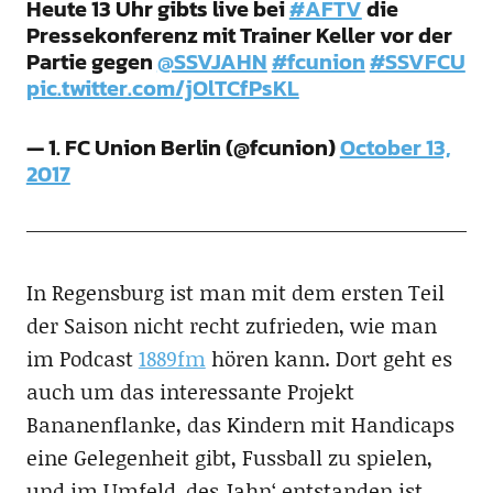
Heute 13 Uhr gibts live bei
#AFTV
die
Pressekonferenz mit Trainer Keller vor der
Partie gegen
@SSVJAHN
#fcunion
#SSVFCU
pic.twitter.com/jOlTCfPsKL
— 1. FC Union Berlin (@fcunion)
October 13,
2017
In Regensburg ist man mit dem ersten Teil
der Saison nicht recht zufrieden, wie man
im Podcast
1889fm
hören kann. Dort geht es
auch um das interessante Projekt
Bananenflanke, das Kindern mit Handicaps
eine Gelegenheit gibt, Fussball zu spielen,
und im Umfeld ‚des Jahn‘ entstanden ist.