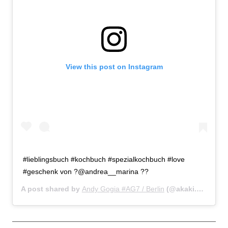
View this post on Instagram
#lieblingsbuch #kochbuch #spezialkochbuch #love
#geschenk von ?@andrea__marina ??
A post shared by
Andy Gogia #AG7 / Berlin
(@akaki.gogia) on