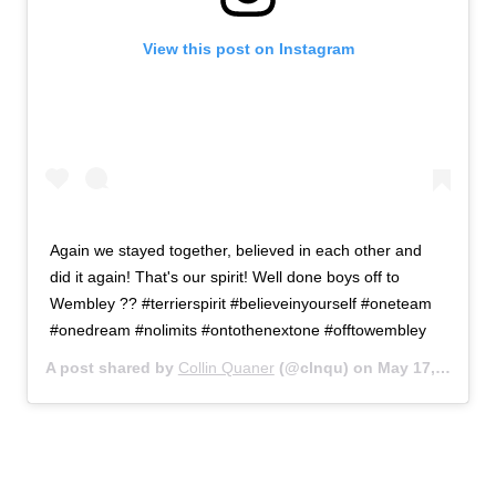
View this post on Instagram
Again we stayed together, believed in each other and
did it again! That's our spirit! Well done boys off to
Wembley ?? #terrierspirit #believeinyourself #oneteam
#onedream #nolimits #ontothenextone #offtowembley
A post shared by
Collin Quaner
(@clnqu) on
May 17, 2017 at 3:35pm PDT