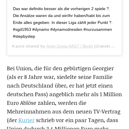
Das war definitiv besser als die vorherigen 2 spiele ?.
Die Ansätze waren da und wir/ihr haben/habt bis zum
Ende alles gegeben. In dieser Liga zählt jeder Punkt ?.
#sgd1953 #dynamo #dynamodresden #nurzusammen
#stepbystep
A post shared by
Andy Gogia #AG7 / Berlin
(@akaki.gogia) on
Bei Union, die für den gebürtigen Georgier
(als er 8 Jahre war, siedelte seine Familie
nach Deutschland über, er hat jetzt einen
deutschen Pass) angeblich mehr als 1 Million
Euro Ablöse zahlen, werden die
Mehreinnahmen aus dem neuen TV-Vertrag
(der
Kurier
schrieb vor ein paar Tagen, dass
Union dadurch 3,4 Millionen Euro mehr