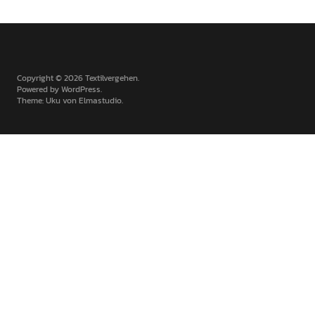
Copyright © 2026 Textilvergehen
Powered by
WordPress
Theme: Uku von
Elmastudio