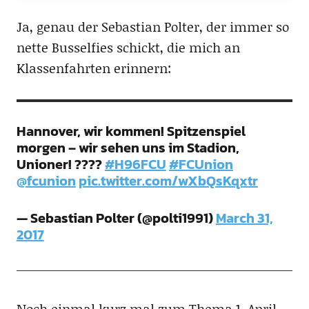
Ja, genau der Sebastian Polter, der immer so
nette Busselfies schickt, die mich an
Klassenfahrten erinnern:
Hannover, wir kommen! Spitzenspiel
morgen – wir sehen uns im Stadion,
Unioner! ????
#H96FCU
#FCUnion
@fcunion
pic.twitter.com/wXbQsKqxtr
— Sebastian Polter (@polti1991)
March 31,
2017
Noch einmal kurz mal zum Thema 1. April.