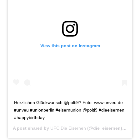
View this post on Instagram
Herzlichen Glückwunsch @polti9? Foto: www.unveu.de
#unveu #unionberlin #eisernunion @polti9 #dieeisernen
#happybirthday
A post shared by
UFC Die Eisernen
(@die_eisernen) on
Mar 