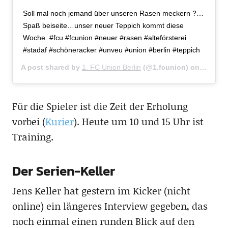
Soll mal noch jemand über unseren Rasen meckern ?…
Spaß beiseite…unser neuer Teppich kommt diese
Woche. #fcu #fcunion #neuer #rasen #alteförsterei
#stadaf #schöneracker #unveu #union #berlin #teppich
A post shared by
1. FC Union Berlin
(@1.fcunion) on
Mar 13,
Für die Spieler ist die Zeit der Erholung
vorbei (
Kurier
). Heute um 10 und 15 Uhr ist
Training.
Der Serien-Keller
Jens Keller hat gestern im Kicker (nicht
online) ein längeres Interview gegeben, das
noch einmal einen runden Blick auf den