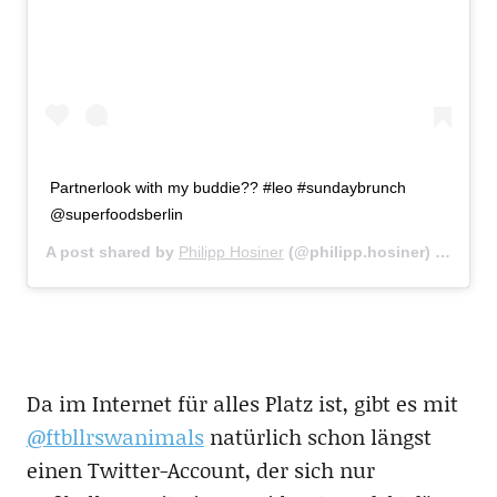
Partnerlook with my buddie?? #leo #sundaybrunch
@superfoodsberlin
A post shared by
Philipp Hosiner
(@philipp.hosiner) on
Feb 
Da im Internet für alles Platz ist, gibt es mit
@ftbllrswanimals
natürlich schon längst
einen Twitter-Account, der sich nur