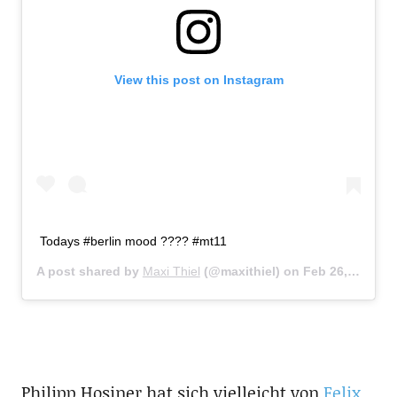
View this post on Instagram
Todays #berlin mood ???? #mt11
A post shared by
Maxi Thiel
(@maxithiel) on
Feb 26, 2017 at 11:13am PST
Philipp Hosiner hat sich vielleicht von
Felix