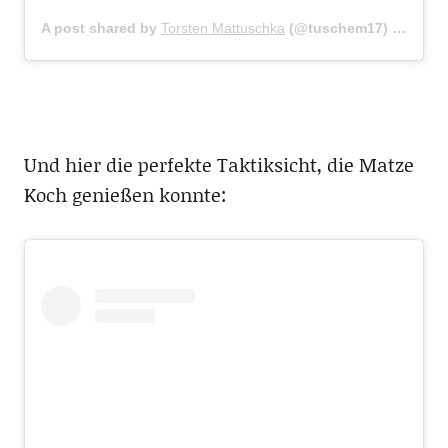
A post shared by
Torsten Mattuschka
(@tuschem17) on
Feb 
Und hier die perfekte Taktiksicht, die Matze
Koch genießen konnte: