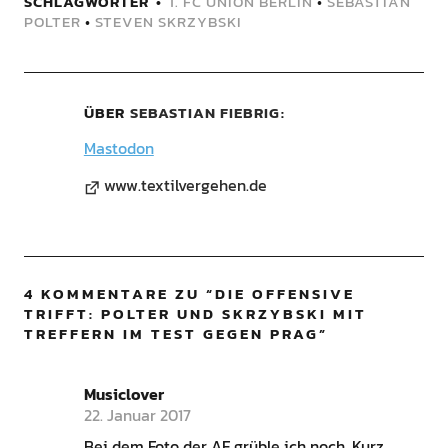
SCHLAGWÖRTER
1. FC UNION BERLIN
•
SEBASTIAN
POLTER
•
STEVEN SKRZYBSKI
ÜBER
SEBASTIAN FIEBRIG
Mastodon
www.textilvergehen.de
4 KOMMENTARE ZU “
DIE OFFENSIVE
TRIFFT: POLTER UND SKRZYBSKI MIT
TREFFERN IM TEST GEGEN PRAG
”
Musiclover
22. Januar 2017
Bei dem Foto der AF grüble ich noch. Kurz