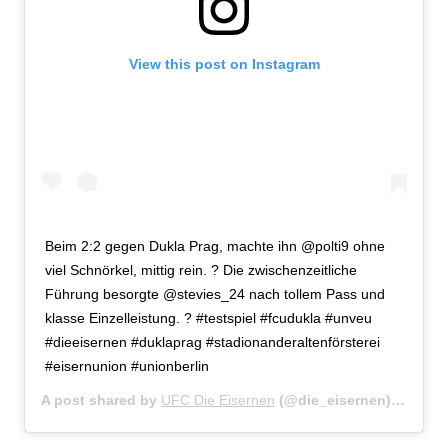
View this post on Instagram
Beim 2:2 gegen Dukla Prag, machte ihn @polti9 ohne
viel Schnörkel, mittig rein. ? Die zwischenzeitliche
Führung besorgte @stevies_24 nach tollem Pass und
klasse Einzelleistung. ? #testspiel #fcudukla #unveu
#dieeisernen #duklaprag #stadionanderaltenförsterei
#eisernunion #unionberlin
A post shared by
UFC Die Eisernen
(@die_eisernen) on
Jan 