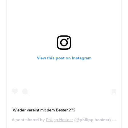
View this post on Instagram
Wieder vereint mit dem Besten???
A post shared by
Philipp Hosiner
(@philipp.hosiner) on
Jan 