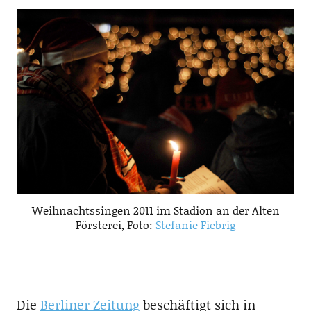
Weihnachtssingen 2011 im Stadion an der Alten
Försterei, Foto:
Stefanie Fiebrig
Die
Berliner Zeitung
beschäftigt sich in