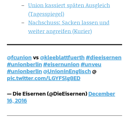
Union kassiert späten Ausgleich
(Tagesspiegel)
Nachschuss: Sacken lassen und
weiter angreifen (Kurier)
@fcunion
vs
@kleeblattfuerth
#dieeisernen
#unionberlin
#eisernunion
#unveu
#unionberlin
@UnioninEnglisch
@
pic.twitter.com/LGYFSlg8ED
— Die Eisernen (@DieEisernen)
December
16, 2016