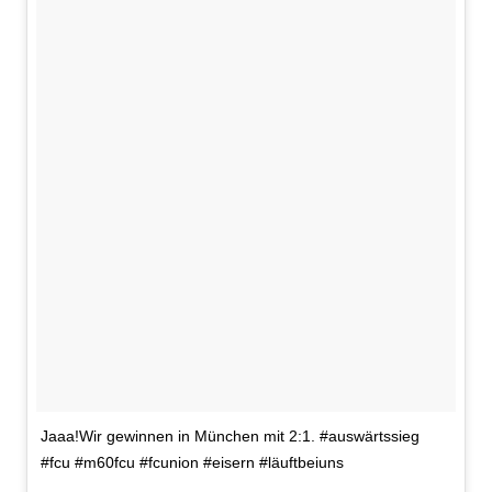
Jaaa!Wir gewinnen in München mit 2:1. #auswärtssieg
#fcu #m60fcu #fcunion #eisern #läuftbeiuns