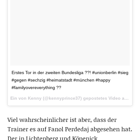
Erstes Tor in der zweiten Bundesliga ??! #unionberlin #sieg
#gegen #sechzig #heimatstadt #münchen #happy
#familyovereverything ??
Ein von Kenny (@kennyprince37) gepostetes Video am
16. 
Viel wahrscheinlicher ist aber, dass der
Trainer es auf Fanol Perdedaj abgesehen hat.
Der in Lichtenberg und Köpenick