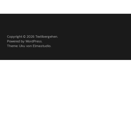
Copyright © 2026 Textilvergehen
Powered by
WordPress
Theme: Uku von
Elmastudio