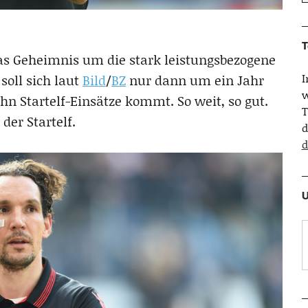
T
as Geheimnis um die stark leistungsbezogene
soll sich laut
Bild
/
BZ
nur dann um ein Jahr
w
hn Startelf-Einsätze kommt. So weit, so gut.
T
der Startelf.
d
d
U