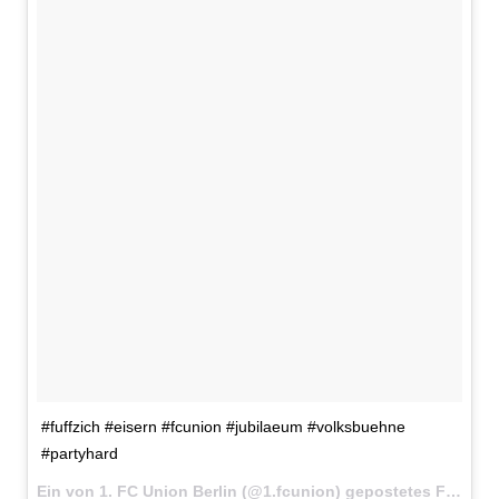
#fuffzich #eisern #fcunion #jubilaeum #volksbuehne
#partyhard
Ein von 1. FC Union Berlin (@1.fcunion) gepostetes Foto am