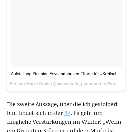
Aufstellung #fcunion #svsandhausen #Korte für #Kreilach
Ein von Matze Koch (@matzekoch_) gepostetes Foto am
18.
Die zweite Aussage, über die ich gestolpert
bin, findet sich in der
BZ
. Es geht um
mögliche Verstärkungen im Winter: „Wenn
ein Granaten-Stürmer auf dem Markt ist,