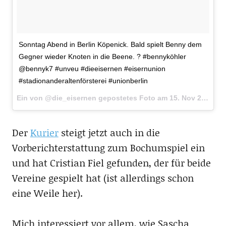
Sonntag Abend in Berlin Köpenick. Bald spielt Benny dem
Gegner wieder Knoten in die Beene. ? #bennyköhler
@bennyk7 #unveu #dieeisernen #eisernunion
#stadionanderaltenförsterei #unionberlin
Ein von @die_eisernen gepostetes Foto am
15. Nov 2015 um 11:14 Uhr
Der
Kurier
steigt jetzt auch in die
Vorberichterstattung zum Bochumspiel ein
und hat Cristian Fiel gefunden, der für beide
Vereine gespielt hat (ist allerdings schon
eine Weile her).
Mich interessiert vor allem, wie Sascha