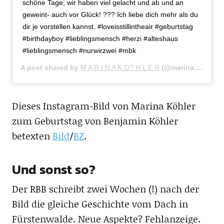
schöne Tage, wir haben viel gelacht und ab und an
geweint- auch vor Glück! ??? Ich liebe dich mehr als du
dir je vorstellen kannst. #loveisstillintheair #geburtstag
#birthdayboy #lieblingsmensch #herzi #alteshaus
#lieblingsmensch #nurwirzwei #mbk
A post shared by
M A R I N A K O? H L E R
(@marina.koehler) on
Dieses Instagram-Bild von Marina Köhler
zum Geburtstag von Benjamin Köhler
betexten
Bild
/
BZ
.
Und sonst so?
Der RBB schreibt zwei Wochen (!) nach der
Bild die gleiche Geschichte vom Dach in
Fürstenwalde. Neue Aspekte? Fehlanzeige.