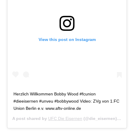
View this post on Instagram
Herzlich Willkommen Bobby Wood #fcunion
#dieeisernen #unveu #bobbywood Video: ZVg von 1.FC
Union Berlin e.v. www.aftv-online.de
A post shared by
UFC Die Eisernen
(@die_eisernen) on
Jul 