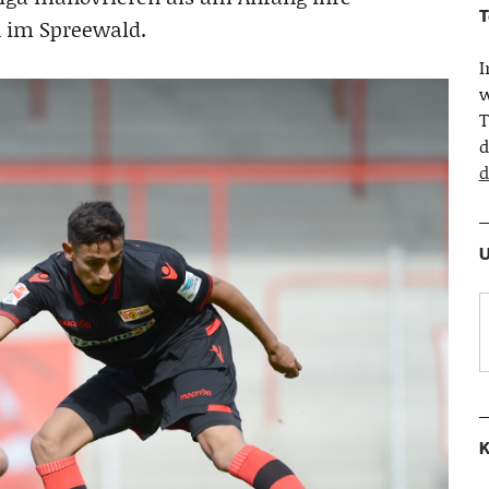
T
 im Spreewald.
w
T
d
d
U
K