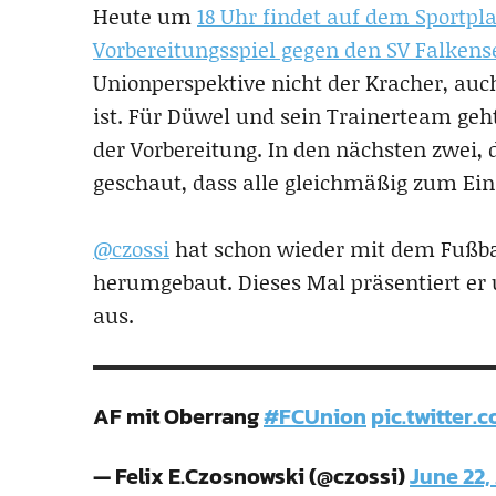
Heute um
18 Uhr findet auf dem Sportpl
Vorbereitungsspiel gegen den SV Falken
Unionperspektive nicht der Kracher, auch
ist. Für Düwel und sein Trainerteam geh
der Vorbereitung. In den nächsten zwei, 
geschaut, dass alle gleichmäßig zum E
@czossi
hat schon wieder mit dem Fußbal
herumgebaut. Dieses Mal präsentiert er 
aus.
AF mit Oberrang
#FCUnion
pic.twitter
— Felix E.Czosnowski (@czossi)
June 22,