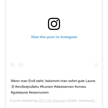
View this post on Instagram
Wenn man Eroll sieht, bekommt man sofort gute Laune.
:D #erollzejnullahu #fcunion #dieeisernen #unveu
#gutelaune #eisernunion
A post shared by
UFC Die Eisernen
(@die_eisernen) on
May 