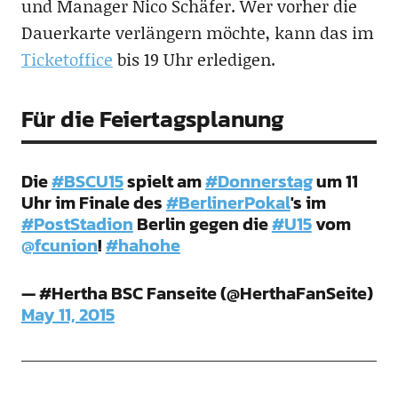
und Manager Nico Schäfer. Wer vorher die
Dauerkarte verlängern möchte, kann das im
Ticketoffice
bis 19 Uhr erledigen.
Für die Feiertagsplanung
Die
#BSCU15
spielt am
#Donnerstag
um 11
Uhr im Finale des
#BerlinerPokal
's im
#PostStadion
Berlin gegen die
#U15
vom
@fcunion
!
#hahohe
— #Hertha BSC Fanseite (@HerthaFanSeite)
May 11, 2015